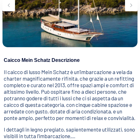
Sport Acquatici
Cibo E Bevande
Contattaci
Come Prenotare
Termini e Condizioni
Stai Cercando un Caicco?
Caicco Mein Schatz Descrizione
Il caicco di lusso Mein Schatz è un’imbarcazione a vela da
charter magnificamente rifinita, che grazie a un refitting
completo e curato nel 2013, offre spazi ampi e comfort di
altissimo livello. Può ospitare fino a dieci persone, che
potranno godere di tutti i lussi che ci si aspetta da un
caicco di questa categoria, con cinque cabine spaziose e
arredate con gusto, dotate di aria condizionata, e un
ponte ampio, perfetto per momenti di relax e convivialità.
I dettagli in legno pregiato, sapientemente utilizzati, sono
visibili in tutta l’imbarcazione,...