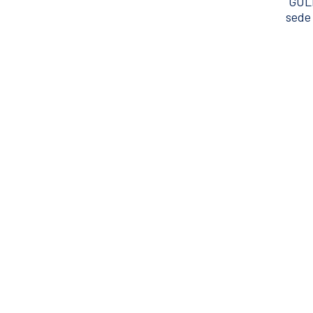
GULE
sede 
Per i
WhatsApp pe
service
+90 (