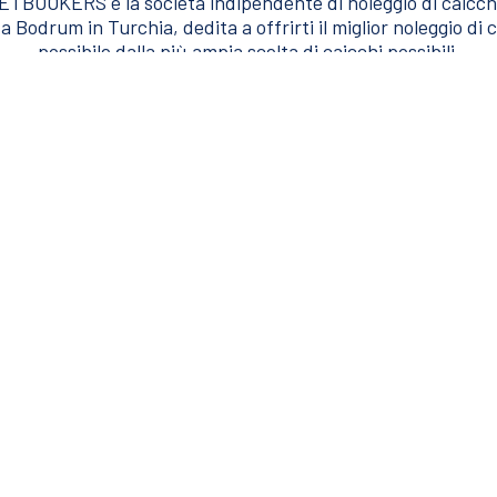
TBOOKERS è la società indipendente di noleggio di caicch
a Bodrum in Turchia, dedita a offrirti il miglior noleggio di 
possibile dalla più ampia scelta di caicchi possibili.
l Noleggio
Per Aiuto e 
r un contatto diretto.
Parlare con gli esperti, v
@guletbookers.com
charter@guletboo
537) 065 66 60
+90 (533) 243