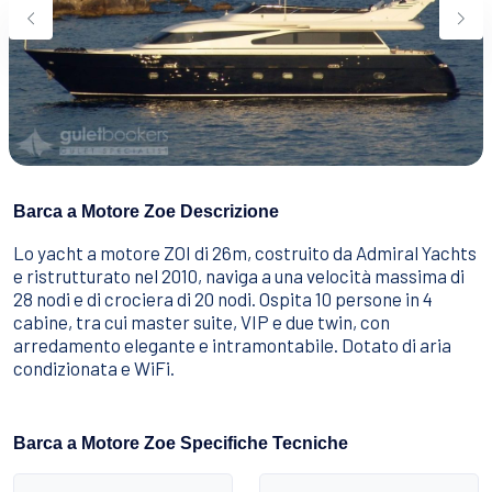
Sport Acquatici
Cibo E Bevande
Contattaci
Come Prenotare
Termini e Condizioni
Stai Cercando un Caicco?
Barca a Motore Zoe Descrizione
Lo yacht a motore ZOI di 26m, costruito da Admiral Yachts
e ristrutturato nel 2010, naviga a una velocità massima di
28 nodi e di crociera di 20 nodi. Ospita 10 persone in 4
cabine, tra cui master suite, VIP e due twin, con
arredamento elegante e intramontabile. Dotato di aria
condizionata e WiFi.
Barca a Motore Zoe Specifiche Tecniche