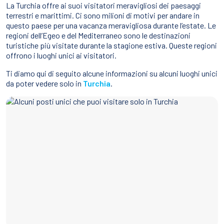
Sport Acquatici
La Turchia offre ai suoi visitatori meravigliosi dei paesaggi
terrestri e marittimi. Ci sono milioni di motivi per andare in
Cibo E Bevande
Contattaci
questo paese per una vacanza meravigliosa durante l’estate. Le
regioni dell’Egeo e del Mediterraneo sono le destinazioni
Come Prenotare
turistiche più visitate durante la stagione estiva. Queste regioni
offrono i luoghi unici ai visitatori.
Termini e Condizioni
Ti diamo qui di seguito alcune informazioni su alcuni luoghi unici
Stai Cercando un Caicco?
da poter vedere solo in
Turchia
.