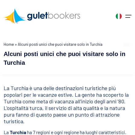
Chi Siamo
Home
»
Alcuni posti unici che puoi visitare solo in Turchia
Scegliete la Vostra Lingua
Alcuni posti unici che puoi visitare solo in
Noleggio Caicco
Pagina iniziale
Noleggio Caicco
Destinazioni di Noleggio
Turchia
Grecia
Croacia
Turchia
Türkçe
English
English
Caicchi per Categoria
Informazioni su GULETBOOKERS
Cos'è un Caicco?
Turchia
Bodrum
Santorini
Dubrovnik
Turkey
United States
United Kingdom
Perché sceglierci
Noleggio Caicco
Marmaris
Grecia
Rhodes
Split
La Turchia è una delle destinazioni turistiche più
Crociera Blu
popolari per le vacanze estive. La gente ha scoperto la
Français
Germany
Spanish
Collaborazione
Vacanze in Caicco
Gocek
Mykonos
Croacia
Sibenik
Turchia come meta di vacanza all'inizio degli anni '80.
France
Deutsch
Spain
Destinazioni di Noleggio
L'ospitalità turca, il servizio di alta qualità e la natura
Recensioni
Crociera in Caicco
Fethiye
Zakynthos
Zadar
pura fanno di questo paese un punto di attrazione
Gli Itinerari
Russia
turistica.
Contattaci
Caicchi per Interesse
Tutte le destinazioni
Tutte le destinazioni
Tutte le destinazioni
Russian
La
Turchia
ha 7 regioni e ogni regione ha luoghi caratteristici.
Blog di GULETBOOKERS