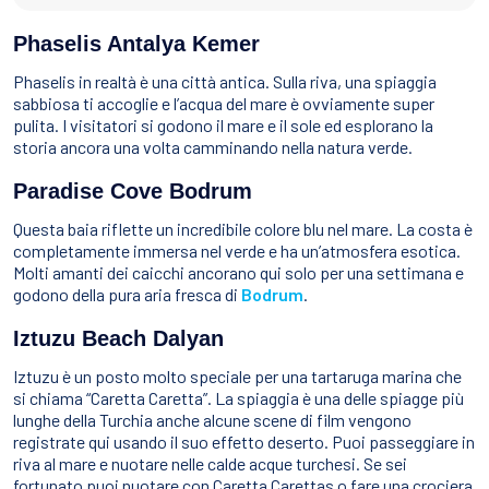
Phaselis Antalya Kemer
Phaselis in realtà è una città antica. Sulla riva, una spiaggia
sabbiosa ti accoglie e l’acqua del mare è ovviamente super
pulita. I visitatori si godono il mare e il sole ed esplorano la
storia ancora una volta camminando nella natura verde.
Paradise Cove Bodrum
Questa baia riflette un incredibile colore blu nel mare. La costa è
completamente immersa nel verde e ha un’atmosfera esotica.
Molti amanti dei caicchi ancorano qui solo per una settimana e
godono della pura aria fresca di
Bodrum
.
Iztuzu Beach Dalyan
Iztuzu è un posto molto speciale per una tartaruga marina che
si chiama “Caretta Caretta”. La spiaggia è una delle spiagge più
lunghe della Turchia anche alcune scene di film vengono
registrate qui usando il suo effetto deserto. Puoi passeggiare in
riva al mare e nuotare nelle calde acque turchesi. Se sei
fortunato puoi nuotare con Caretta Carettas o fare una crociera