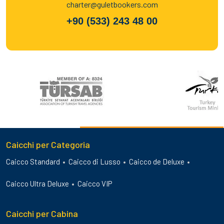
charter@guletbookers.com
+90 (533) 243 48 00
Caicchi per Categoria
Caicco Standard
Caicco di Lusso
Caicco de Deluxe
Caicco Ultra Deluxe
Caicco VIP
Caicchi per Cabina