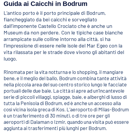
Sport Acquatici
Guida ai Caicchi in Bodrum
Cibo E Bevande
L’antico porto è il porto principale di Bodrum,
Contattaci
fiancheggiato da bei caicchi e sorvegliato
Come Prenotare
dall’imponente Castello Crociato che è anche un
Museum da non perdere. Con le tipiche case bianche
Termini e Condizioni
arrampicate sulle colline intorno alla città, si ha
l’impressione di essere nelle isole del Mar Egeo con la
Stai Cercando un Caicco?
vita rilassata per le strade dove vivono gli abitanti del
luogo.
Rinomata per la vita notturna e lo shopping, il mangiare
bene, e il meglio del ballo, Bodrum combina tante attività
nella piccola area del suo centro storico lungo le facciate
portuali delle due baie. La città si apre ad un’incantevole
serie di piccoli villaggi, spiagge, baie, e alberghi di lusso di
tutta la Penisola di Bodrum, ed è anche un accesso alla
così vicina isola greca di Kos. L’aeroporto di Milas-Bodrum
è un trasferimento di 30 minuti, o di tre ore per gli
aeroporti di Dalaman o Izmir, quando una visita può essere
aggiunta ai trasferimenti più lunghi per Bodrum.