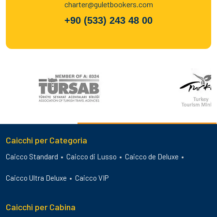
charter@guletbookers.com
+90 (533) 243 48 00
Caicchi per Categoria
Caicco Standard
Caicco di Lusso
Caicco de Deluxe
Caicco Ultra Deluxe
Caicco VIP
Caicchi per Cabina