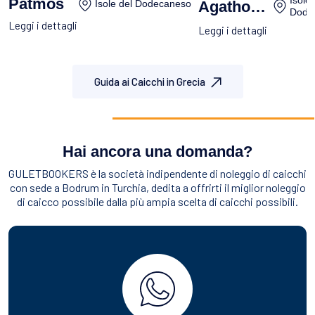
Isole 
Patmos
Agathonisi
Isole del Dodecaneso
Dode
Leggi i dettagli
Leggi i dettagli
Guida ai Caicchi in Grecia
Hai ancora una domanda?
GULETBOOKERS è la società indipendente di noleggio di caicchi
con sede a Bodrum in Turchia, dedita a offrirti il miglior noleggio
di caicco possibile dalla più ampia scelta di caicchi possibili.