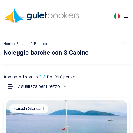
Chi Siamo
Home
»
Risultati Di Ricerca
Scegliete la Vostra Lingua
Noleggio barche con 3 Cabine
Noleggio Caicco
Pagina iniziale
Türkçe
English
English
Caicchi per Categoria
Informazioni su GULETBOOKERS
Abbiamo Trovato
Turkey
"27"
Opzioni per voi
United States
United Kingdom
Perché sceglierci
Visualizza per Prezzo
Crociera Blu
Français
Germany
Spanish
Collaborazione
France
Deutsch
Spain
Destinazioni di Noleggio
Caicchi Standard
Recensioni
Gli Itinerari
Russia
Contattaci
Russian
Contattaci