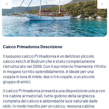
Sport Acquatici
Cibo E Bevande
Contattaci
Come Prenotare
Termini e Condizioni
Stai Cercando un Caicco?
Caicco Primadonna Descrizione
Il lussuoso caicco Primadonna è un delizioso piccolo
caicco ketch di Bodrum che è stato completamente
ristrutturato nel 2009. Con il suo interno finemente rifinito
in mogano tornito splendidamente, è ideale per una
coppia in luna di miele, due o tre coppie, o un piccolo
gruppo di amici.
Il caicco Primadonna presenta una disposizione unica con
tre cabine armatoriali, tutte godono della larghezza
completa del caicco e abbondante luce naturale dalle
oblò. In modo insolito per un caicco, nessuna cabina