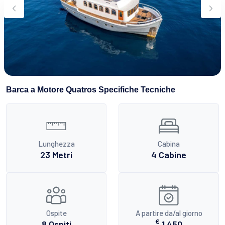
Sport Acquatici
Cibo E Bevande
Contattaci
Come Prenotare
Termini e Condizioni
Stai Cercando un Caicco?
Barca a Motore Quatros Specifiche Tecniche
Lunghezza
Cabina
23 Metri
4 Cabine
Ospite
A partire da/al giorno
€
8 Ospiti
1.450