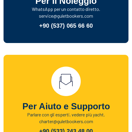
Per il Noleggio
WhatsApp per un contatto diretto.
service@guletbookers.com
+90 (537) 065 66 60
Per Aiuto e Supporto
Parlare con gli esperti, vedere più yacht.
charter@guletbookers.com
+90 (533) 243 48 00