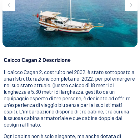
Sport Acquatici
Cibo E Bevande
Contattaci
Come Prenotare
Termini e Condizioni
Stai Cercando un Caicco?
Caicco Cagan 2 Descrizione
Il caicco Cagan 2, costruito nel 2002, è stato sottoposto a
una ristrutturazione completa nel 2022, per poi emergere
nel suo stato attuale. Questo caicco di 18 metri di
lunghezza e 5,30 metri di larghezza, gestito da un
equipaggio esperto di tre persone, è dedicato ad offrire
un’esperienza di viaggio blu senza pari ai suoi stimati
ospiti. L’imbarcazione dispone di tre cabine, tra cui una
lussuosa cabina armatoriale e due cabine doppie dal
design raffinato.
Ogni cabina non è solo elegante, ma anche dotata di