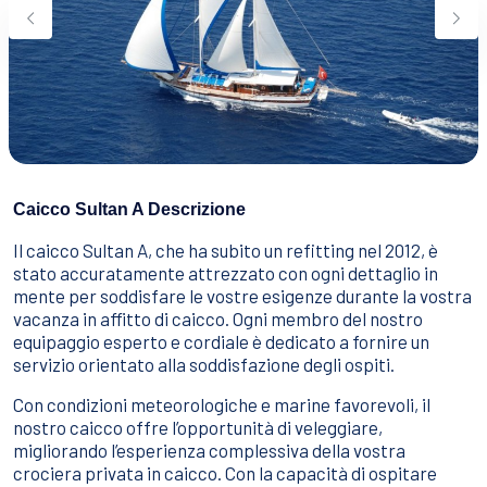
Sport Acquatici
Cibo E Bevande
Contattaci
Come Prenotare
Termini e Condizioni
Stai Cercando un Caicco?
Caicco Sultan A Descrizione
Il caicco Sultan A, che ha subito un refitting nel 2012, è
stato accuratamente attrezzato con ogni dettaglio in
mente per soddisfare le vostre esigenze durante la vostra
vacanza in affitto di caicco. Ogni membro del nostro
equipaggio esperto e cordiale è dedicato a fornire un
servizio orientato alla soddisfazione degli ospiti.
Con condizioni meteorologiche e marine favorevoli, il
nostro caicco offre l’opportunità di veleggiare,
migliorando l’esperienza complessiva della vostra
crociera privata in caicco. Con la capacità di ospitare