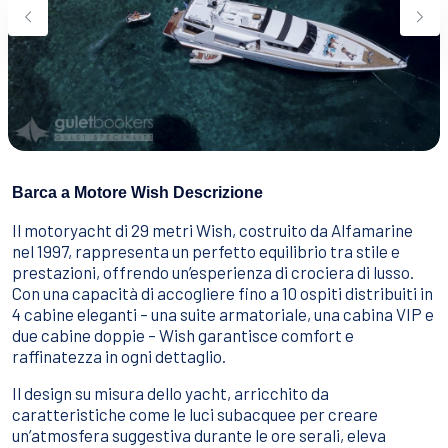
Sport Acquatici
Cibo E Bevande
Contattaci
Come Prenotare
Termini e Condizioni
Stai Cercando un Caicco?
Barca a Motore Wish Descrizione
Il motoryacht di 29 metri Wish, costruito da Alfamarine
nel 1997, rappresenta un perfetto equilibrio tra stile e
prestazioni, offrendo un’esperienza di crociera di lusso.
Con una capacità di accogliere fino a 10 ospiti distribuiti in
4 cabine eleganti – una suite armatoriale, una cabina VIP e
due cabine doppie – Wish garantisce comfort e
raffinatezza in ogni dettaglio.
Il design su misura dello yacht, arricchito da
caratteristiche come le luci subacquee per creare
un’atmosfera suggestiva durante le ore serali, eleva