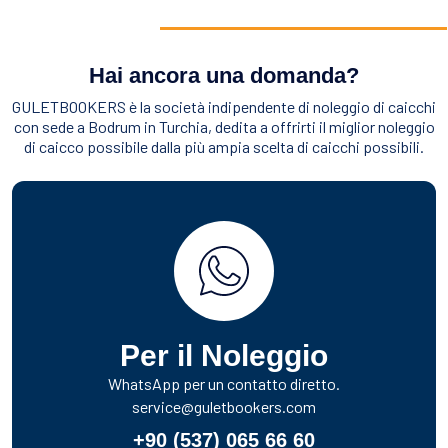
Hai ancora una domanda?
GULETBOOKERS è la società indipendente di noleggio di caicchi
con sede a Bodrum in Turchia, dedita a offrirti il miglior noleggio
di caicco possibile dalla più ampia scelta di caicchi possibili.
Per il Noleggio
WhatsApp per un contatto diretto.
service@guletbookers.com
+90 (537) 065 66 60