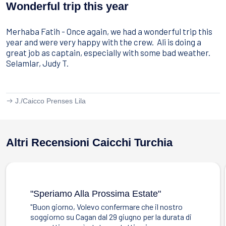
Sport Acquatici
Wonderful trip this year
Cibo E Bevande
Contattaci
Merhaba Fatih - Once again, we had a wonderful trip this
Come Prenotare
year and were very happy with the crew. Ali is doing a
great job as captain, especially with some bad weather.
Termini e Condizioni
Selamlar, Judy T.
Stai Cercando un Caicco?
J./
Caicco Prenses Lila
Altri Recensioni Caicchi Turchia
"speriamo Alla Prossima Estate"
"Buon giorno, Volevo confermare che il nostro
soggiorno su Cagan dal 29 giugno per la durata di