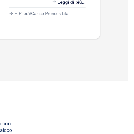
Leggi di più...
G.
F. Piterà/
Caicco Prenses Lila
i con
caicco