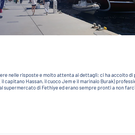
re nelle risposte e molto attenta ai dettagli; ci ha accolto di
( il capitano Hassan, il cuoco Jem e il marinaio Burak) profess
 supermercato di Fethiye ed erano sempre pronti a non farci 