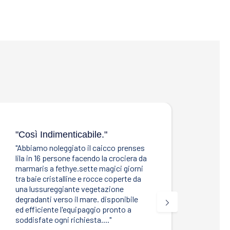
"così Indimenticabile."
"Gra
"Abbiamo noleggiato il caicco prenses
"Ciao
lila in 16 persone facendo la crociera da
e da 
marmaris a fethye.sette magici giorni
stati
tra baie cristalline e rocce coperte da
Seren
una lussureggiante vegetazione
sempr
degradanti verso il mare. disponibile
feedb
ed efficiente l'equipaggio pronto a
anche
soddisfate ogni richiesta...."