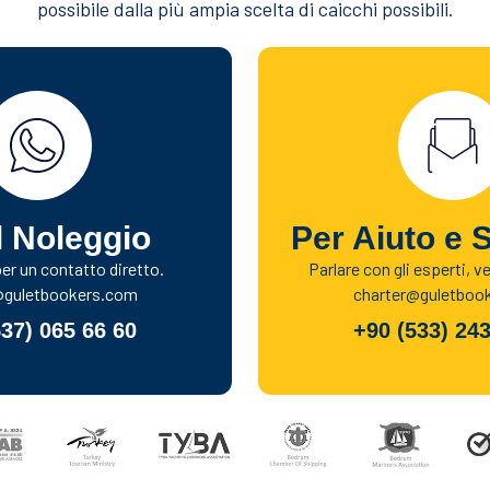
possibile dalla più ampia scelta di caicchi possibili.
l Noleggio
Per Aiuto e 
r un contatto diretto.
Parlare con gli esperti, v
@guletbookers.com
charter@guletboo
537) 065 66 60
+90 (533) 243