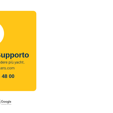
Supporto
edere più yacht.
kers.com
 48 00