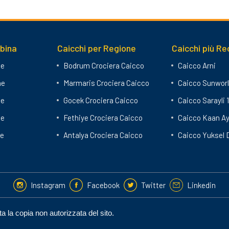
abina
Caicchi per Regione
Caicchi più Re
ne
Bodrum Crociera Caicco
Caicco Arni
ne
Marmaris Crociera Caicco
Caicco Sunworl
ne
Gocek Crociera Caicco
Caicco Sarayli 1
ne
Fethiye Crociera Caicco
Caicco Kaan A
ne
Antalya Crociera Caicco
Caicco Yuksel 
Instagram
Facebook
Twitter
Linkedin
 la copia non autorizzata del sito.