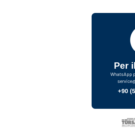
Per i
WhatsApp pe
service
+90 (