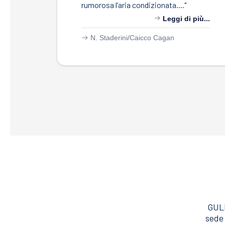
rumorosa l’aria condizionata...."
Leggi di più...
N. Staderini/
Caicco Cagan
GULE
sede 