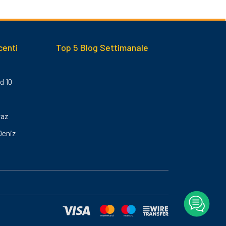
centi
Top 5 Blog Settimanale
d 10
yaz
Deniz