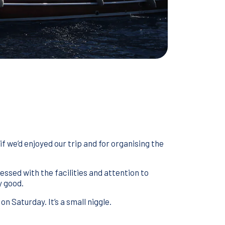
f we’d enjoyed our trip and for organising the
ssed with the facilities and attention to
y good.
on Saturday. It’s a small niggle.