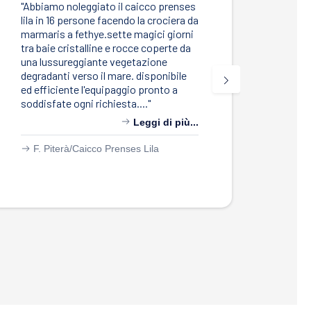
"Abbiamo noleggiato il caicco prenses
"Ciao
lila in 16 persone facendo la crociera da
e da 
marmaris a fethye.sette magici giorni
stati
tra baie cristalline e rocce coperte da
Seren
una lussureggiante vegetazione
sempr
degradanti verso il mare. disponibile
feedb
ed efficiente l'equipaggio pronto a
anche
soddisfate ogni richiesta...."
Leggi di più...
G.
F. Piterà/
Caicco Prenses Lila