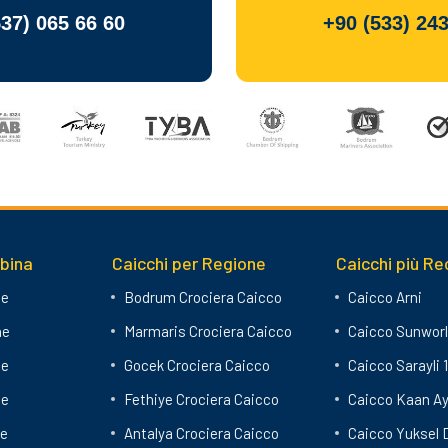
537) 065 66 60
+90 (533) 243
abina
Caicchi per Regione
Caicchi più Re
ne
Bodrum Crociera Caicco
Caicco Arni
ne
Marmaris Crociera Caicco
Caicco Sunworl
ne
Gocek Crociera Caicco
Caicco Sarayli 1
ne
Fethiye Crociera Caicco
Caicco Kaan A
ne
Antalya Crociera Caicco
Caicco Yuksel 