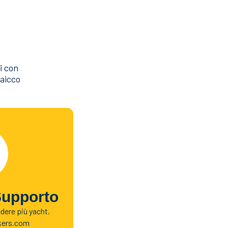
i con
caicco
Supporto
edere più yacht.
kers.com