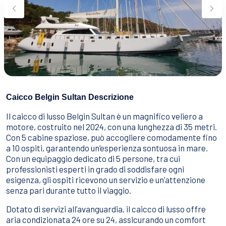
Sport Acquatici
Cibo E Bevande
Contattaci
Come Prenotare
Termini e Condizioni
Stai Cercando un Caicco?
Caicco Belgin Sultan Descrizione
Il caicco di lusso Belgin Sultan è un magnifico veliero a
motore, costruito nel 2024, con una lunghezza di 35 metri.
Con 5 cabine spaziose, può accogliere comodamente fino
a 10 ospiti, garantendo un’esperienza sontuosa in mare.
Con un equipaggio dedicato di 5 persone, tra cui
professionisti esperti in grado di soddisfare ogni
esigenza, gli ospiti ricevono un servizio e un’attenzione
senza pari durante tutto il viaggio.
Dotato di servizi all’avanguardia, il caicco di lusso offre
aria condizionata 24 ore su 24, assicurando un comfort