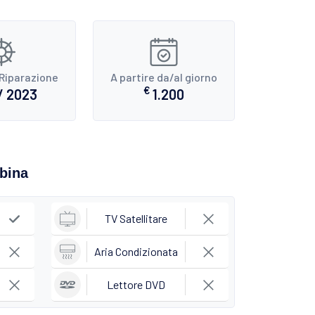
Riparazione
A partire da/al giorno
€
/ 2023
1.200
abina
TV Satellitare
Aria Condizionata
Lettore DVD