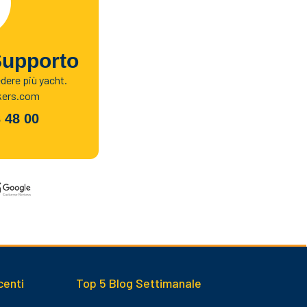
Supporto
edere più yacht.
kers.com
 48 00
centi
Top 5 Blog Settimanale