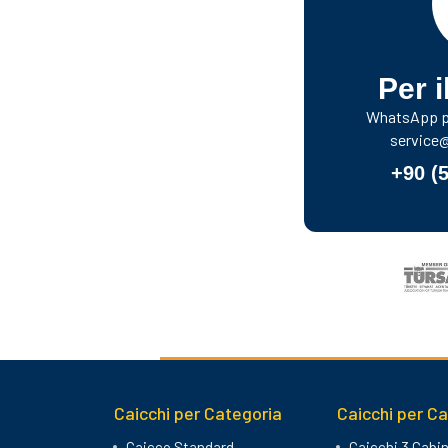
Per i
WhatsApp pe
service
+90 (
Caicchi per Categoria
Caicchi per C
Caicco Standard
Caicchi 3 Cabi