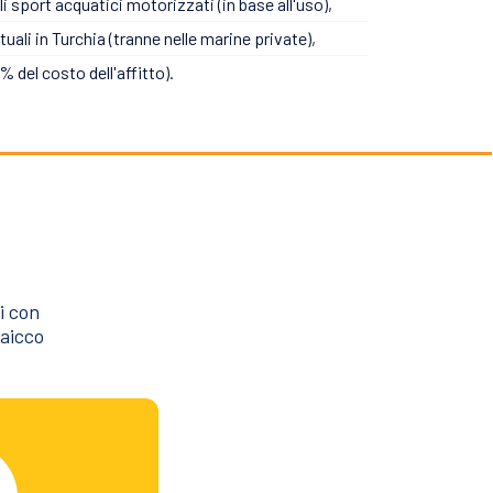
li sport acquatici motorizzati (in base all'uso),
tuali in Turchia (tranne nelle marine private),
 del costo dell'affitto).
i con
caicco