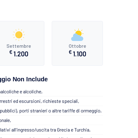
Settembre
Ottobre
€
€
1.200
1.100
eggio Non Include
alcoliche e alcoliche,
rrestri ed escursioni, richieste speciali,
ubblici), porti stranieri o altre tariffe di ormeggio,
onale,
relativi all'ingresso/uscita tra Grecia e Turchia,