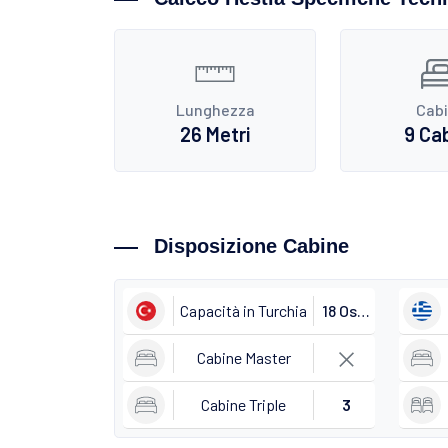
Lunghezza
Cab
26 Metri
9 Ca
Disposizione Cabine
Capacità in Turchia
18 Ospiti
Cabine Master
Cabine Triple
3