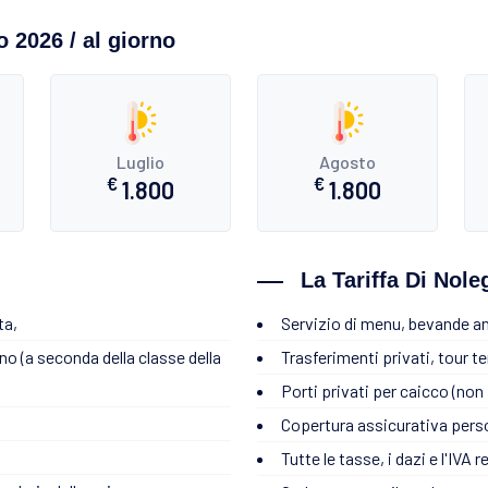
o 2026 / al giorno
Luglio
Agosto
€
€
1.800
1.800
La Tariffa Di Nol
ta,
Servizio di menu, bevande an
rno (a seconda della classe della
Trasferimenti privati, tour te
Porti privati per caicco (non p
Copertura assicurativa pers
Tutte le tasse, i dazi e l'IVA 