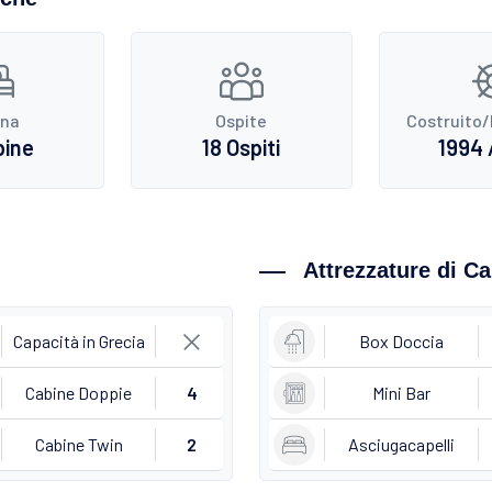
ina
Ospite
Costruito/
bine
18 Ospiti
1994 
Attrezzature di C
Capacità in Grecia
Box Doccia
Cabine Doppie
4
Mini Bar
Cabine Twin
2
Asciugacapelli