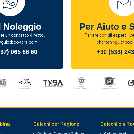
l Noleggio
Per Aiuto e 
r un contatto diretto.
Parlare con gli esperti, v
@guletbookers.com
charter@guletboo
537) 065 66 60
+90 (533) 243
abina
Caicchi per Regione
Caicchi più Re
ne
Bodrum Crociera Caicco
Caicco Arni