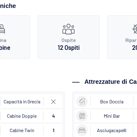
cniche
ina
Ospite
Ripa
bine
12 Ospiti
2
Attrezzature di C
Capacità in Grecia
Box Doccia
Cabine Doppie
4
Mini Bar
Cabine Twin
1
Asciugacapelli