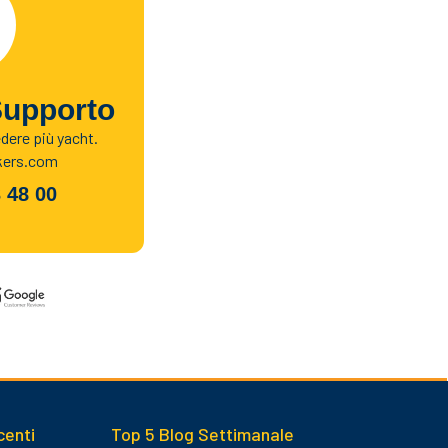
Supporto
edere più yacht.
kers.com
 48 00
centi
Top 5 Blog Settimanale