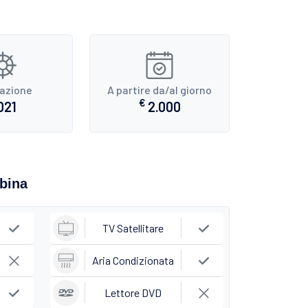
razione
A partire da/al giorno
€
021
2.000
abina
TV Satellitare
Aria Condizionata
Lettore DVD