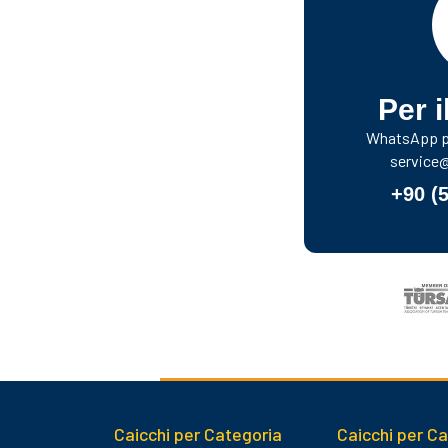
Per i
WhatsApp pe
service
+90 (
Caicchi per Categoria
Caicchi per C