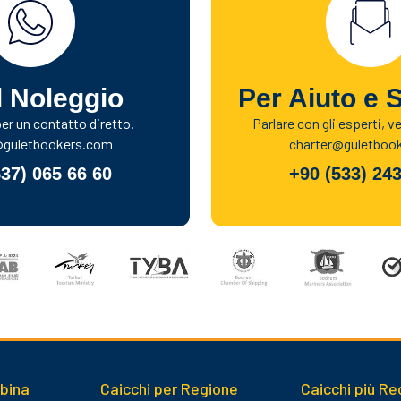
l Noleggio
Per Aiuto e 
r un contatto diretto.
Parlare con gli esperti, v
@guletbookers.com
charter@guletboo
537) 065 66 60
+90 (533) 243
abina
Caicchi per Regione
Caicchi più Re