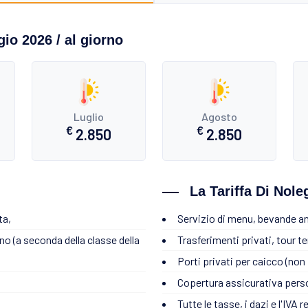
io 2026 / al giorno
Luglio
Agosto
€
€
2.850
2.850
La Tariffa Di Nol
ta,
Servizio di menu, bevande an
rno (a seconda della classe della
Trasferimenti privati, tour te
Porti privati per caicco (non p
Copertura assicurativa pers
Tutte le tasse, i dazi e l'IVA 