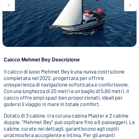
Sport Acquatici
Cibo E Bevande
Contattaci
Come Prenotare
Termini e Condizioni
Stai Cercando un Caicco?
Caicco Mehmet Bey Descrizione
Il caicco di lusso Mehmet Bey è una nuova costruzione
completata nel 2022, progettata per offrire
un’esperienza di navigazione sofisticata e confortevole.
Con una lunghezza di 20 metri e un baglio di 5,60 metri, il
caicco offre ampi spazi ben proporzionati, ideali per
godersi il viaggio in mare in totale comfort.
Dotato di 3 cabine, tra cui una cabina Master e 2 cabine
doppie, “Mehmet Bey” può ospitare fino a 6 passeggeri. Le
cabine, curate nei dettagli, garantiscono agli ospiti
un’atmosfera accogliente e intima. Per gli amanti