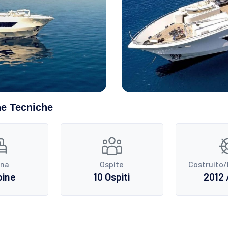
he Tecniche
ina
Ospite
Costruito/
bine
10 Ospiti
2012 