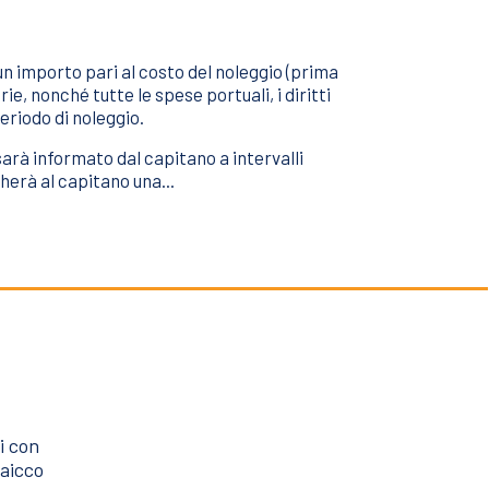
 un importo pari al costo del noleggio (prima
ie, nonché tutte le spese portuali, i diritti
periodo di noleggio.
 sarà informato dal capitano a intervalli
gherà al capitano una...
i con
caicco