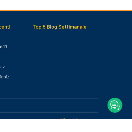
centi
Top 5 Blog Settimanale
d 10
yaz
Deniz