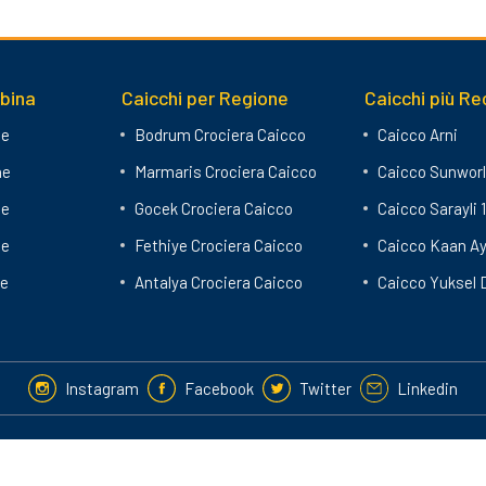
abina
Caicchi per Regione
Caicchi più Re
ne
Bodrum Crociera Caicco
Caicco Arni
ne
Marmaris Crociera Caicco
Caicco Sunworl
ne
Gocek Crociera Caicco
Caicco Sarayli 1
ne
Fethiye Crociera Caicco
Caicco Kaan A
ne
Antalya Crociera Caicco
Caicco Yuksel 
Instagram
Facebook
Twitter
Linkedin
 la copia non autorizzata del sito.