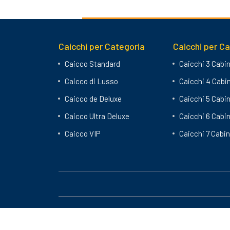
Caicchi per Categoria
Caicchi per C
Caicco Standard
Caicchi 3 Cabi
Caicco di Lusso
Caicchi 4 Cabi
Caicco de Deluxe
Caicchi 5 Cabi
Caicco Ultra Deluxe
Caicchi 6 Cabi
Caicco VIP
Caicchi 7 Cabi
2024-25 © Guletbookers marchio registrato, è vietata