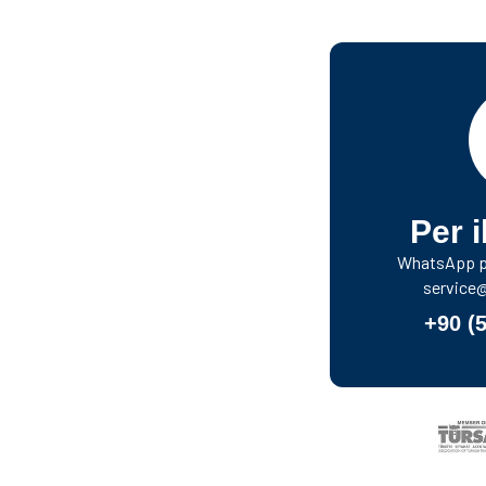
Per i
WhatsApp pe
service
+90 (