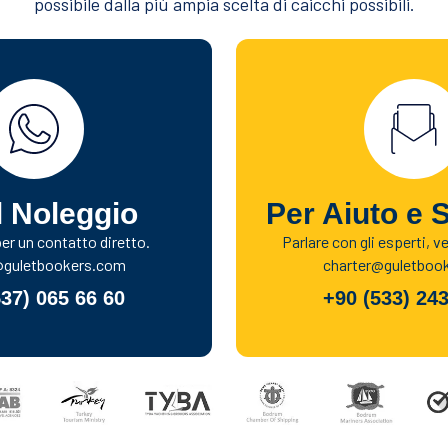
possibile dalla più ampia scelta di caicchi possibili.
l Noleggio
Per Aiuto e 
r un contatto diretto.
Parlare con gli esperti, v
@guletbookers.com
charter@guletboo
537) 065 66 60
+90 (533) 243