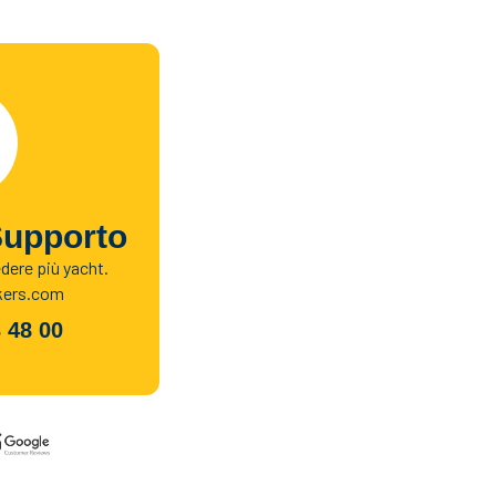
Supporto
edere più yacht.
kers.com
 48 00