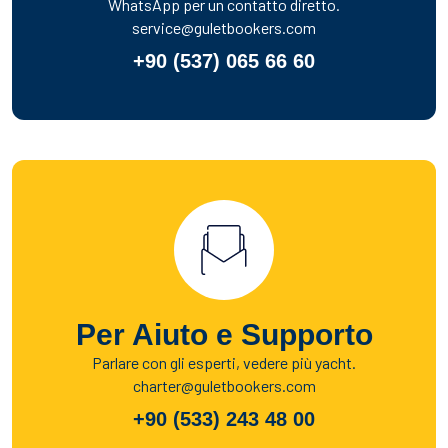
WhatsApp per un contatto diretto.
service@guletbookers.com
+90 (537) 065 66 60
Per Aiuto e Supporto
Parlare con gli esperti, vedere più yacht.
charter@guletbookers.com
+90 (533) 243 48 00