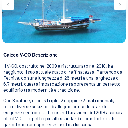
Sport Acquatici
Cibo E Bevande
Contattaci
Come Prenotare
Termini e Condizioni
Stai Cercando un Caicco?
Caicco V-GO Descrizione
Il V-GO, costruito nel 2009 e ristrutturato nel 2018, ha
raggiunto il suo attuale stato di raffinatezza. Partendo da
Fethiye, con una lunghezza di 26 metri e una larghezza di
6,7 metri, questa imbarcazione rappresenta un perfetto
equilibrio tra modernità e tradizione.
Con 8 cabine, di cui 3 triple, 2 doppie e 3 matrimoniali,
offre diverse soluzioni di alloggio per soddisfare le
esigenze degli ospiti. La ristrutturazione del 2018 assicura
che il V-GO rispetti i più alti standard di comfort e stile,
garantendo un’esperienza nautica lussuosa.