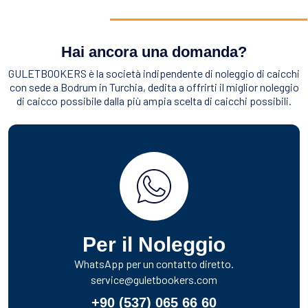
Hai ancora una domanda?
GULETBOOKERS è la società indipendente di noleggio di caicchi
con sede a Bodrum in Turchia, dedita a offrirti il miglior noleggio
di caicco possibile dalla più ampia scelta di caicchi possibili.
Per il Noleggio
WhatsApp per un contatto diretto.
service@guletbookers.com
+90 (537) 065 66 60