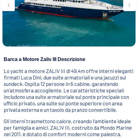
Sport Acquatici
Cibo E Bevande
Contattaci
Come Prenotare
Termini e Condizioni
Stai Cercando un Caicco?
Barca a Motore Zaliv III Descrizione
Lo yacht a motore ZALIV III di 49.4m offre interni eleganti
firmati Luca Dini, due suite armatoriali e una jacuzzi sul
sundeck. Ospita 12 persone in 6 cabine, garantendo
un’atmosfera accogliente. Le caratteristiche speciali
includono una suite armatoriale sul ponte principale con
ufficio privato, una suite sul ponte superiore con area
privata esterna e un tavolo da pranzo convertibile.
Gli interni trasmettono calore, creando l’ambiente ideale
per famiglia e amici. ZALIV III, costruito da Mondo Marine
nel 2011, è dotato di comfort moderni come palestra,