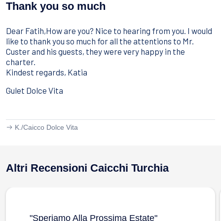
Sport Acquatici
Thank you so much
Cibo E Bevande
Contattaci
Dear Fatih,How are you? Nice to hearing from you. I would
Come Prenotare
like to thank you so much for all the attentions to Mr.
Custer and his guests, they were very happy in the
Termini e Condizioni
charter.
Kindest regards, Katia
Stai Cercando un Caicco?
Gulet Dolce Vita
K./
Caicco Dolce Vita
Altri Recensioni Caicchi Turchia
"speriamo Alla Prossima Estate"