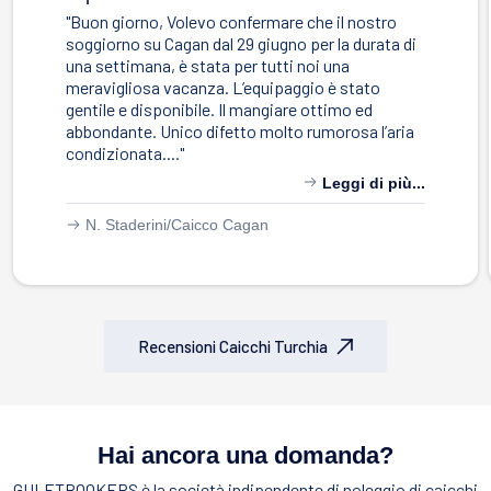
"Buon giorno, Volevo confermare che il nostro
soggiorno su Cagan dal 29 giugno per la durata di
una settimana, è stata per tutti noi una
meravigliosa vacanza. L’equipaggio è stato
gentile e disponibile. Il mangiare ottimo ed
abbondante. Unico difetto molto rumorosa l’aria
condizionata...."
Leggi di più...
N. Staderini/
Caicco Cagan
Recensioni Caicchi Turchia
Hai ancora una domanda?
GULETBOOKERS è la società indipendente di noleggio di caicchi