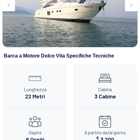
Sport Acquatici
Cibo E Bevande
Contattaci
Come Prenotare
Termini e Condizioni
Stai Cercando un Caicco?
Barca a Motore Dolce Vita Specifiche Tecniche
Lunghezza
Cabina
22 Metri
3 Cabine
Ospite
A partire da/al giorno
€
6 Ospiti
3.200