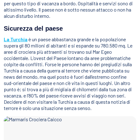
Sport Acquatici
per questo tipo di vacanza a bordo. Ospitalità e servizi sono di
altissimo livello. Il paese non è sotto nessun attacco o non ha
Cibo E Bevande
Contattaci
alcun disturbo interno.
Come Prenotare
Sicurezza del paese
Termini e Condizioni
La Turchia
è un paese abbastanza grande e la popolazione
supera gli 80 milioni di abitanti e si espande su 780.580 mq. Le
Stai Cercando un Caicco?
aree di crociera più attraenti si trovano sul Mar Egeo
occidentale. L’ovest del Paese lontano da aree problematiche
colpite da conflitti. Forse le persone hanno dei pregiudizi sulla
Turchia a causa della guerra al terrore che viene pubblicata su
news del mondo, ma quel posto è fuori dall’estremo confine
sud-orientale del paese e non c’è vita in questi luoghi. Un altro
punto è; si trova a più di migliaia di chilometri dalla tua zona di
vacanza, e l’80% del paese riceve avvisi di viaggio non seri.
Decidere di non visitare la Turchia a causa di questa notizia di
terrore è solo una situazione senza senso.