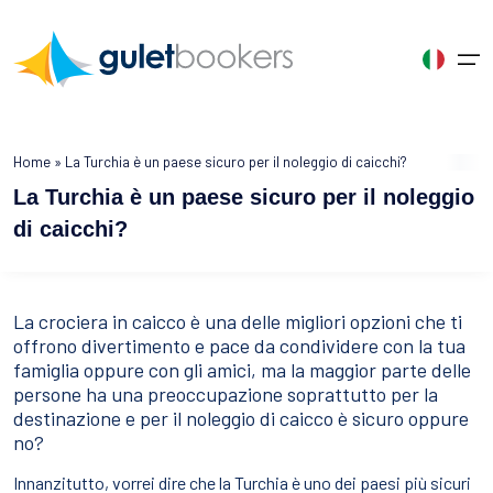
Chi Siamo
Home
»
La Turchia è un paese sicuro per il noleggio di caicchi?
Scegliete la Vostra Lingua
La Turchia è un paese sicuro per il noleggio
Noleggio Caicco
Pagina iniziale
Noleggio Caicco
Destinazioni di Noleggio
Turchia
Grecia
Croacia
di caicchi?
Türkçe
English
English
Caicchi per Categoria
Informazioni su GULETBOOKERS
Cos'è un Caicco?
Turchia
Bodrum
Santorini
Dubrovnik
Turkey
United States
United Kingdom
Perché sceglierci
Noleggio Caicco
Marmaris
Grecia
Rhodes
Split
La crociera in caicco è una delle migliori opzioni che ti
Crociera Blu
offrono divertimento e pace da condividere con la tua
Français
Germany
Spanish
Collaborazione
Vacanze in Caicco
Gocek
Mykonos
Croacia
Sibenik
famiglia oppure con gli amici, ma la maggior parte delle
France
Deutsch
Spain
Destinazioni di Noleggio
persone ha una preoccupazione soprattutto per la
Recensioni
Crociera in Caicco
Fethiye
Zakynthos
Zadar
destinazione e per il noleggio di caicco è sicuro oppure
Gli Itinerari
Russia
no?
Contattaci
Caicchi per Interesse
Tutte le destinazioni
Tutte le destinazioni
Tutte le destinazioni
Russian
Innanzitutto, vorrei dire che la Turchia è uno dei paesi più sicuri
Blog di GULETBOOKERS