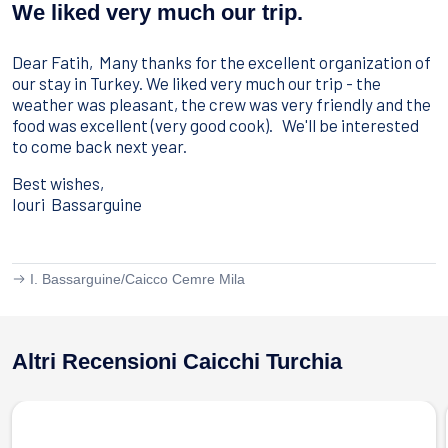
Sport Acquatici
We liked very much our trip.
Cibo E Bevande
Contattaci
Dear Fatih, Many thanks for the excellent organization of
Come Prenotare
our stay in Turkey. We liked very much our trip - the
weather was pleasant, the crew was very friendly and the
Termini e Condizioni
food was excellent (very good cook). We'll be interested
to come back next year.
Stai Cercando un Caicco?
Best wishes,
Iouri Bassarguine
I. Bassarguine/
Caicco Cemre Mila
Altri Recensioni Caicchi Turchia