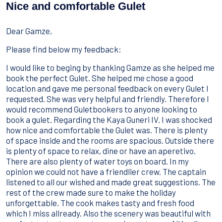
Sport Acquatici
Nice and comfortable Gulet
Cibo E Bevande
Contattaci
Dear Gamze,
Come Prenotare
Please find below my feedback:
Termini e Condizioni
I would like to beging by thanking Gamze as she helped me
book the perfect Gulet. She helped me chose a good
Stai Cercando un Caicco?
location and gave me personal feedback on every Gulet I
requested. She was very helpful and friendly. Therefore I
would recommend Guletbookers to anyone looking to
book a gulet. Regarding the Kaya Guneri IV. I was shocked
how nice and comfortable the Gulet was. There is plenty
of space inside and the rooms are spacious. Outside there
is plenty of space to relax, dine or have an aperetivo.
There are also plenty of water toys on board. In my
opinion we could not have a friendlier crew. The captain
listened to all our wished and made great suggestions. The
rest of the crew made sure to make the holiday
unforgettable. The cook makes tasty and fresh food
which I miss allready. Also the scenery was beautiful with