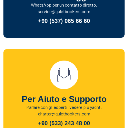
WhatsApp per un contatto diretto.
service@guletbookers.com
+90 (537) 065 66 60
Per Aiuto e Supporto
Parlare con gli esperti, vedere più yacht.
charter@guletbookers.com
+90 (533) 243 48 00