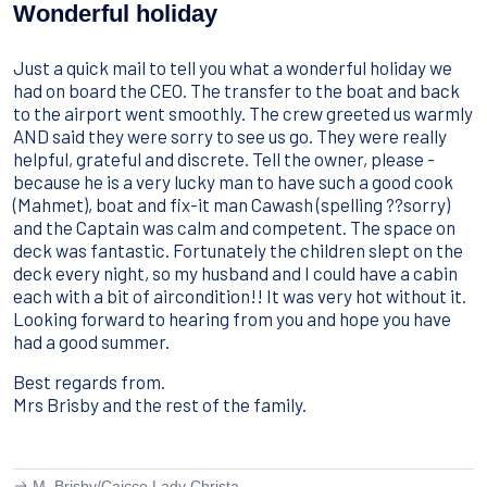
Sport Acquatici
Wonderful holiday
Cibo E Bevande
Contattaci
Just a quick mail to tell you what a wonderful holiday we
Come Prenotare
had on board the CEO. The transfer to the boat and back
to the airport went smoothly. The crew greeted us warmly
Termini e Condizioni
AND said they were sorry to see us go. They were really
helpful, grateful and discrete. Tell the owner, please -
Stai Cercando un Caicco?
because he is a very lucky man to have such a good cook
(Mahmet), boat and fix-it man Cawash (spelling ??sorry)
and the Captain was calm and competent. The space on
deck was fantastic. Fortunately the children slept on the
deck every night, so my husband and I could have a cabin
each with a bit of aircondition!! It was very hot without it.
Looking forward to hearing from you and hope you have
had a good summer.
Best regards from.
Mrs Brisby and the rest of the family.
M. Brisby/
Caicco Lady Christa