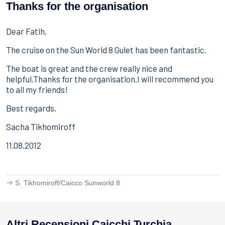
Sport Acquatici
Thanks for the organisation
Cibo E Bevande
Contattaci
Dear Fatih,
Come Prenotare
The cruise on the Sun World 8 Gulet has been fantastic.
Termini e Condizioni
The boat is great and the crew really nice and
helpful.Thanks for the organisation.I will recommend you
Stai Cercando un Caicco?
to all my friends!
Best regards,
Sacha Tikhomiroff
11.08.2012
S. Tikhomiroff/
Caicco Sunworld 8
Altri Recensioni Caicchi Turchia