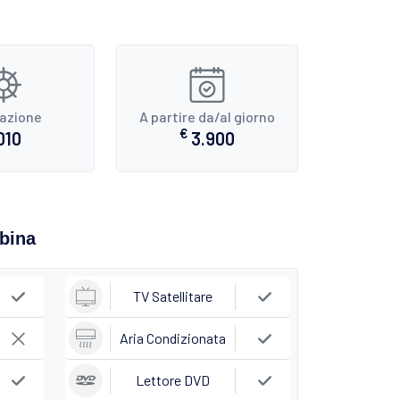
razione
A partire da/al giorno
€
010
3.900
abina
TV Satellitare
Aria Condizionata
Lettore DVD