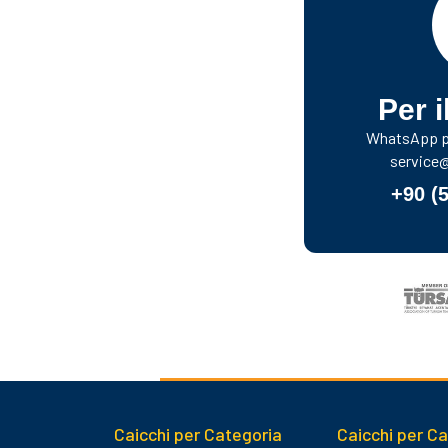
Per i
WhatsApp pe
service
+90 (
Caicchi per Categoria
Caicchi per C