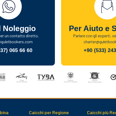
l Noleggio
Per Aiuto e 
r un contatto diretto.
Parlare con gli esperti, v
@guletbookers.com
charter@guletboo
537) 065 66 60
+90 (533) 243
abina
Caicchi per Regione
Caicchi più Re