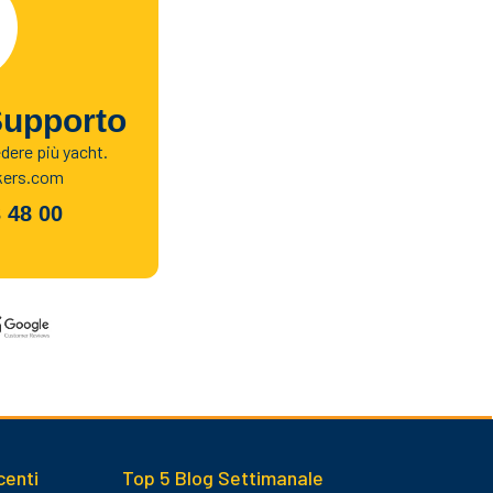
Supporto
edere più yacht.
kers.com
 48 00
centi
Top 5 Blog Settimanale