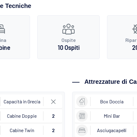
he Tecniche
ina
Ospite
Ripa
bine
10 Ospiti
2
Attrezzature di C
Capacità in Grecia
Box Doccia
Cabine Doppie
2
Mini Bar
Cabine Twin
2
Asciugacapelli