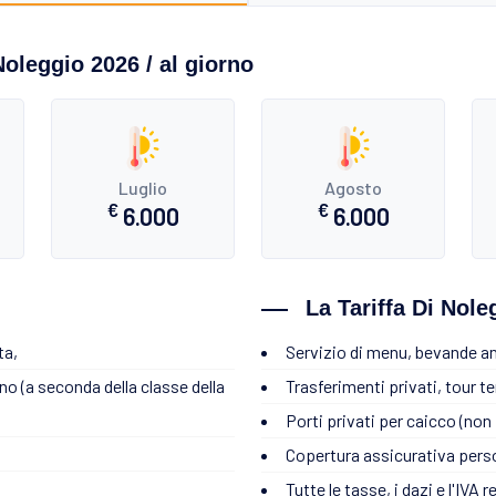
Noleggio 2026 / al giorno
Luglio
Agosto
€
€
6.000
6.000
La Tariffa Di Nol
ta,
Servizio di menu, bevande an
rno (a seconda della classe della
Trasferimenti privati, tour te
Porti privati per caicco (non p
Copertura assicurativa pers
Tutte le tasse, i dazi e l'IVA 