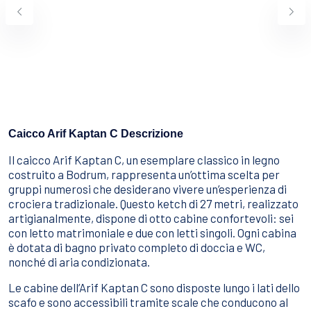
Sport Acquatici
Cibo E Bevande
Contattaci
Come Prenotare
Termini e Condizioni
Stai Cercando un Caicco?
Caicco Arif Kaptan C Descrizione
Il caicco Arif Kaptan C, un esemplare classico in legno
costruito a Bodrum, rappresenta un’ottima scelta per
gruppi numerosi che desiderano vivere un’esperienza di
crociera tradizionale. Questo ketch di 27 metri, realizzato
artigianalmente, dispone di otto cabine confortevoli: sei
con letto matrimoniale e due con letti singoli. Ogni cabina
è dotata di bagno privato completo di doccia e WC,
nonché di aria condizionata.
Le cabine dell’Arif Kaptan C sono disposte lungo i lati dello
scafo e sono accessibili tramite scale che conducono al