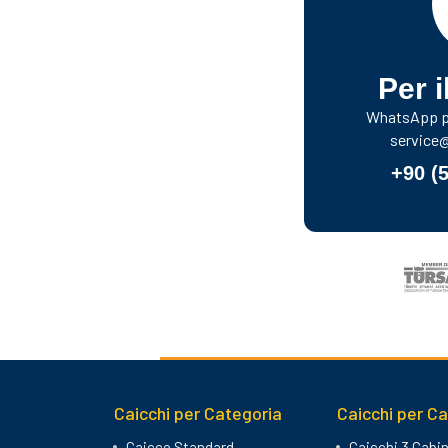
Per i
WhatsApp pe
service
+90 (
Caicchi per Categoria
Caicchi per C
Caicco Standard
Caicchi 3 Cabi