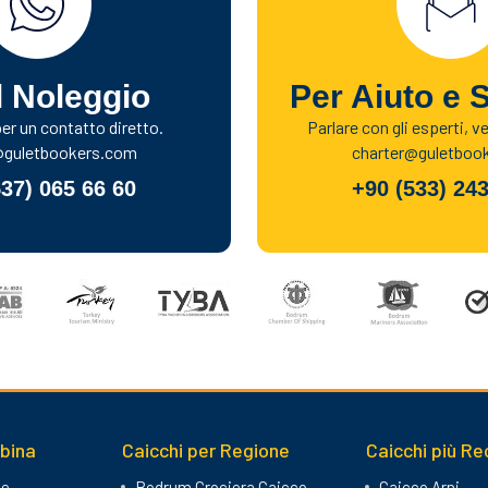
l Noleggio
Per Aiuto e 
r un contatto diretto.
Parlare con gli esperti, v
@guletbookers.com
charter@guletboo
537) 065 66 60
+90 (533) 243
abina
Caicchi per Regione
Caicchi più Re
ne
Bodrum Crociera Caicco
Caicco Arni