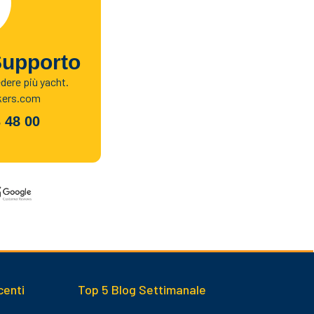
Supporto
edere più yacht.
kers.com
 48 00
centi
Top 5 Blog Settimanale