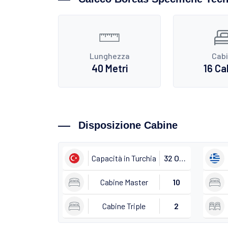
Lunghezza
Cab
40 Metri
16 Ca
Disposizione Cabine
Capacità in Turchia
32 Ospiti
Cabine Master
10
Cabine Triple
2