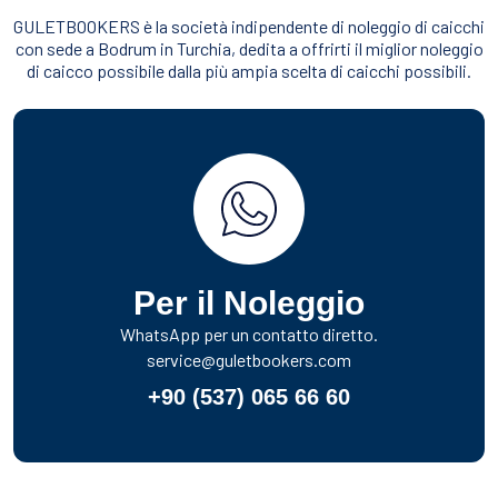
GULETBOOKERS è la società indipendente di noleggio di caicchi
con sede a Bodrum in Turchia, dedita a offrirti il miglior noleggio
di caicco possibile dalla più ampia scelta di caicchi possibili.
Per il Noleggio
WhatsApp per un contatto diretto.
service@guletbookers.com
+90 (537) 065 66 60