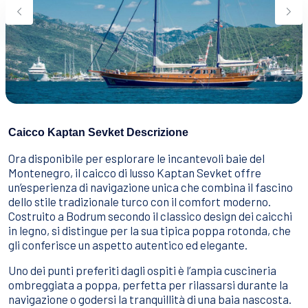
Sport Acquatici
Cibo E Bevande
Contattaci
Come Prenotare
Termini e Condizioni
Stai Cercando un Caicco?
Caicco Kaptan Sevket Descrizione
Ora disponibile per esplorare le incantevoli baie del
Montenegro, il caicco di lusso Kaptan Sevket offre
un’esperienza di navigazione unica che combina il fascino
dello stile tradizionale turco con il comfort moderno.
Costruito a Bodrum secondo il classico design dei caicchi
in legno, si distingue per la sua tipica poppa rotonda, che
gli conferisce un aspetto autentico ed elegante.
Uno dei punti preferiti dagli ospiti è l’ampia cuscineria
ombreggiata a poppa, perfetta per rilassarsi durante la
navigazione o godersi la tranquillità di una baia nascosta.