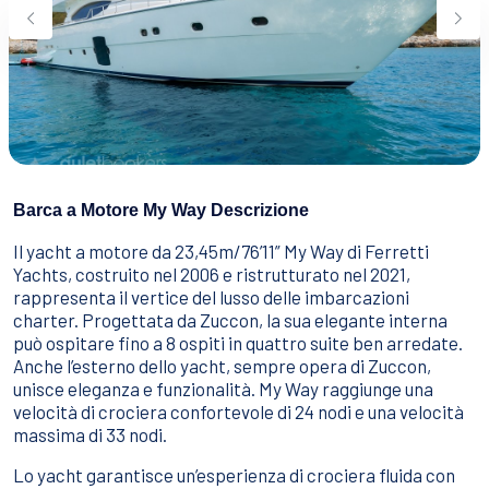
Sport Acquatici
Cibo E Bevande
Contattaci
Come Prenotare
Termini e Condizioni
Stai Cercando un Caicco?
Barca a Motore My Way Descrizione
Il yacht a motore da 23,45m/76’11” My Way di Ferretti
Yachts, costruito nel 2006 e ristrutturato nel 2021,
rappresenta il vertice del lusso delle imbarcazioni
charter. Progettata da Zuccon, la sua elegante interna
può ospitare fino a 8 ospiti in quattro suite ben arredate.
Anche l’esterno dello yacht, sempre opera di Zuccon,
unisce eleganza e funzionalità. My Way raggiunge una
velocità di crociera confortevole di 24 nodi e una velocità
massima di 33 nodi.
Lo yacht garantisce un’esperienza di crociera fluida con