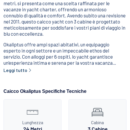
Sport Acquatici
metri, si presenta come una scelta raffinata per le
vacanze in yacht charter, offrendo un armonioso
Cibo E Bevande
Contattaci
connubio di qualità e comfort. Avendo subito una revisione
nel 2011, questo caicco yacht con 3 cabine è progettato
Come Prenotare
meticolosamente per soddisfare i vostri piani di viaggio in
blu con eccellenza.
Termini e Condizioni
Okaliptus offre ampi spazi abitativi, un equipaggio
Stai Cercando un Caicco?
esperto in ogni settore e un impeccabile ethos del
servizio. Con alloggi per 6 ospiti, lo yacht garantisce
un’esperienza intima e serena per la vostra vacanza...
Leggi tutto
Caicco Okaliptus Specifiche Tecniche
Lunghezza
Cabina
24 Metri
3 Cabine