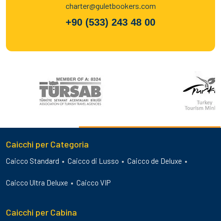
charter@guletbookers.com
+90 (533) 243 48 00
Caicchi per Categoria
Caicco Standard
Caicco di Lusso
Caicco de Deluxe
Caicco Ultra Deluxe
Caicco VIP
Caicchi per Cabina