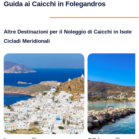
Sport Acquatici
Guida ai Caicchi in Folegandros
Cibo E Bevande
Contattaci
Come Prenotare
Altre Destinazioni per il Noleggio di Caicchi in Isole
Termini e Condizioni
Cicladi Meridionali
Stai Cercando un Caicco?