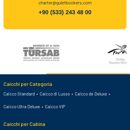
charter@guletbookers.com
+90 (533) 243 48 00
Caicchi per Categoria
Caicco Standard
Caicco di Lusso
Caicco de Deluxe
Caicco Ultra Deluxe
Caicco VIP
Caicchi per Cabina