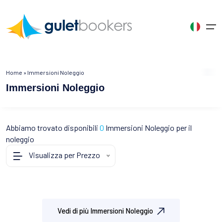
Chi Siamo
Home
»
Immersioni Noleggio
Scegliete la Vostra Lingua
Immersioni Noleggio
Noleggio Caicco
Pagina iniziale
Noleggio Caicco
Destinazioni di Noleggio
Turchia
Grecia
Croacia
Türkçe
English
English
Caicchi per Categoria
Informazioni su GULETBOOKERS
Cos'è un Caicco?
Turchia
Bodrum
Santorini
Dubrovnik
Abbiamo trovato disponibili
Turkey
United States
0
Immersioni Noleggio per il
United Kingdom
noleggio
Perché sceglierci
Noleggio Caicco
Marmaris
Grecia
Rhodes
Split
Crociera Blu
Visualizza per Prezzo
Français
Germany
Spanish
Collaborazione
Vacanze in Caicco
Gocek
Mykonos
Croacia
Sibenik
France
Deutsch
Spain
Destinazioni di Noleggio
Recensioni
Crociera in Caicco
Fethiye
Zakynthos
Zadar
Gli Itinerari
Russia
Contattaci
Caicchi per Interesse
Tutte le destinazioni
Tutte le destinazioni
Tutte le destinazioni
Russian
Vedi di più Immersioni Noleggio
Blog di GULETBOOKERS