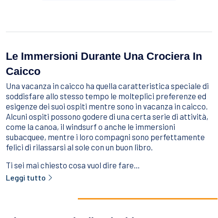
Sport Acquatici
Cibo E Bevande
Contattaci
Come Prenotare
Le Immersioni Durante Una Crociera In
Termini e Condizioni
Caicco
Stai Cercando un Caicco?
Una vacanza in caicco ha quella caratteristica speciale di
soddisfare allo stesso tempo le molteplici preferenze ed
esigenze dei suoi ospiti mentre sono in vacanza in caicco.
Alcuni ospiti possono godere di una certa serie di attività,
come la canoa, il windsurf o anche le immersioni
subacquee, mentre i loro compagni sono perfettamente
felici di rilassarsi al sole con un buon libro.
Ti sei mai chiesto cosa vuol dire fare...
Leggi tutto