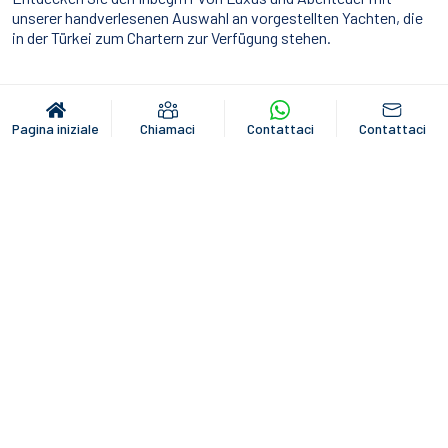
unserer handverlesenen Auswahl an vorgestellten Yachten, die
in der Türkei zum Chartern zur Verfügung stehen.
Ausgewählte Yachten
Pagina iniziale
Chiamaci
Contattaci
Contattaci
Hai ancora una domanda?
GULETBOOKERS è la società indipendente di noleggio di caicchi
con sede a Bodrum in Turchia, dedita a offrirti il miglior noleggio
di caicco possibile dalla più ampia scelta di caicchi possibili.