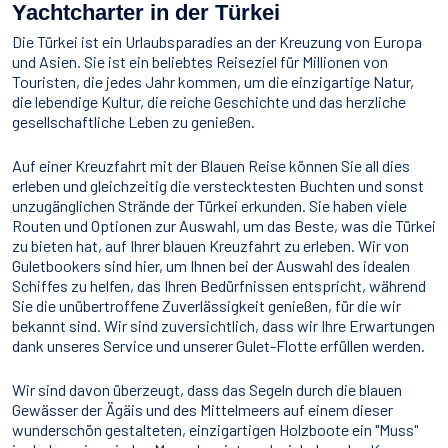
Sport Acquatici
Yachtcharter in der Türkei
Cibo E Bevande
Die Türkei ist ein Urlaubsparadies an der Kreuzung von Europa
Contattaci
und Asien. Sie ist ein beliebtes Reiseziel für Millionen von
Come Prenotare
Touristen, die jedes Jahr kommen, um die einzigartige Natur,
die lebendige Kultur, die reiche Geschichte und das herzliche
Termini e Condizioni
gesellschaftliche Leben zu genießen.
Stai Cercando un Caicco?
Auf einer Kreuzfahrt mit der Blauen Reise können Sie all dies
erleben und gleichzeitig die verstecktesten Buchten und sonst
unzugänglichen Strände der Türkei erkunden. Sie haben viele
Routen und Optionen zur Auswahl, um das Beste, was die Türkei
zu bieten hat, auf Ihrer blauen Kreuzfahrt zu erleben. Wir von
Guletbookers sind hier, um Ihnen bei der Auswahl des idealen
Schiffes zu helfen, das Ihren Bedürfnissen entspricht, während
Sie die unübertroffene Zuverlässigkeit genießen, für die wir
bekannt sind. Wir sind zuversichtlich, dass wir Ihre Erwartungen
dank unseres Service und unserer Gulet-Flotte erfüllen werden.
Wir sind davon überzeugt, dass das Segeln durch die blauen
Gewässer der Ägäis und des Mittelmeers auf einem dieser
wunderschön gestalteten, einzigartigen Holzboote ein "Muss"