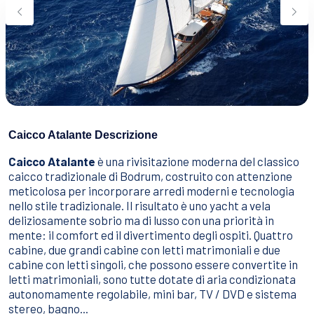
Sport Acquatici
Cibo E Bevande
Contattaci
Come Prenotare
Termini e Condizioni
Stai Cercando un Caicco?
Caicco Atalante Descrizione
Caicco Atalante
è una rivisitazione moderna del classico
caicco
tradizionale di Bodrum, costruito con attenzione
meticolosa per incorporare arredi moderni e tecnologia
nello stile tradizionale. Il risultato è uno yacht a vela
deliziosamente sobrio ma di lusso con una priorità in
mente: il comfort ed il divertimento degli ospiti. Quattro
cabine, due grandi cabine con letti matrimoniali e due
cabine con letti singoli, che possono essere convertite in
letti matrimoniali, sono tutte dotate di aria condizionata
autonomamente regolabile, mini bar, TV / DVD e sistema
stereo, bagno...