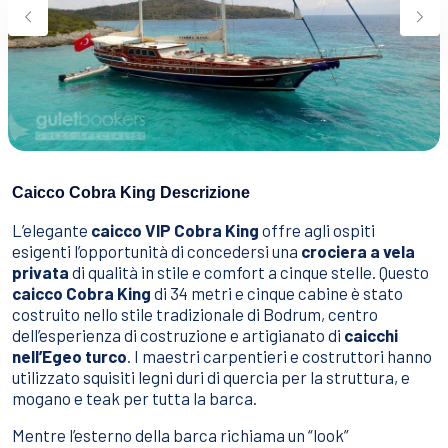
Sport Acquatici
Cibo E Bevande
Contattaci
Come Prenotare
Termini e Condizioni
Stai Cercando un Caicco?
Caicco Cobra King Descrizione
L’elegante
caicco VIP
Cobra King
offre agli ospiti
esigenti l’opportunità di concedersi una
crociera a vela
privata
di qualità in stile e comfort a cinque stelle. Questo
caicco Cobra King
di 34 metri e cinque cabine è stato
costruito nello stile tradizionale di Bodrum, centro
dell’esperienza di costruzione e artigianato di
caicchi
nell’Egeo turco
. I maestri carpentieri e costruttori hanno
utilizzato squisiti legni duri di quercia per la struttura, e
mogano e teak per tutta la barca.
Mentre l’esterno della barca richiama un “look”